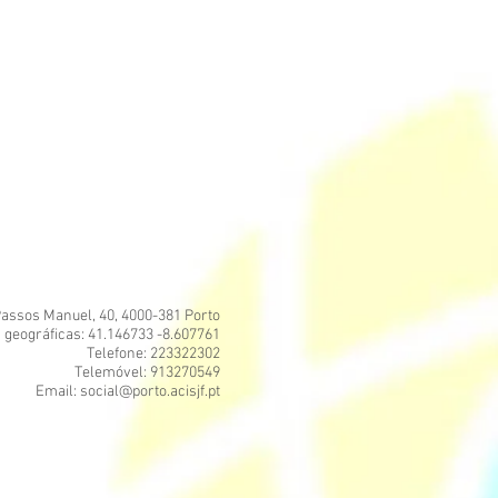
assos Manuel, 40, 4000-381 Porto
geográficas: 41.146733 -8.607761
Telefone: 223322302
Telemóvel: 913270549
Email: social@porto.acisjf.pt