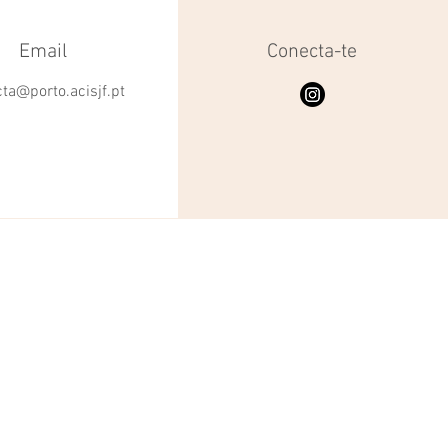
Email
Conecta-te
ta@porto.acisjf.pt