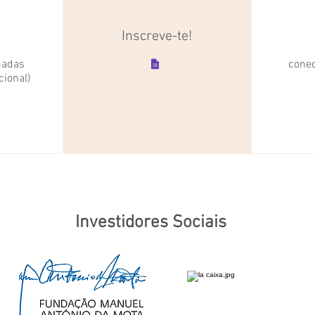
Inscreve-te!
madas
conec
cional)
Investidores Sociais